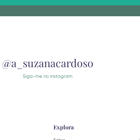
native:
@a_suzanacardoso
Siga-me no instagram
Explora