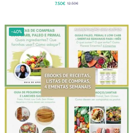
7
.50
€
12
.50
€
-40%