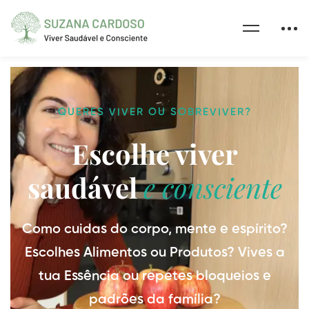
QUERES VIVER OU SOBREVIVER?
Escolhe viver
saudável
e consciente
Como cuidas do corpo, mente e espírito?
Escolhes Alimentos ou Produtos? Vives a
tua Essência ou repetes bloqueios e
padrões da família?