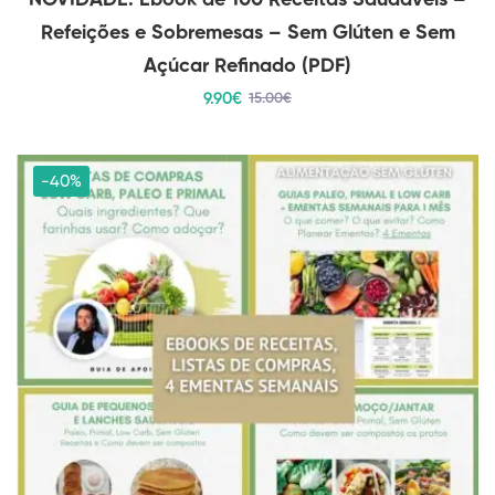
NOVIDADE: Ebook de 100 Receitas Saudáveis –
Refeições e Sobremesas – Sem Glúten e Sem
Açúcar Refinado (PDF)
9
.90
€
15
.00
€
-40%