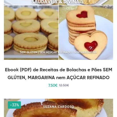
Ebook (PDF) de Receitas de Bolachas e Pães SEM
GLÚTEN, MARGARINA nem AÇÚCAR REFINADO
7
.50
€
12
.50
€
-33%