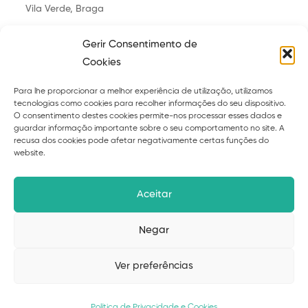
Vila Verde, Braga
saudaveis.felizes@gmail.com
Gerir Consentimento de
Cookies
Para lhe proporcionar a melhor experiência de utilização, utilizamos
tecnologias como cookies para recolher informações do seu dispositivo.
Explora
O consentimento destes cookies permite-nos processar esses dados e
guardar informação importante sobre o seu comportamento no site. A
Sobre
Serviços
recusa dos cookies pode afetar negativamente certas funções do
website.
Curso
Ebooks
Blog
Contacto
Aceitar
Políticas de privacidade
Termos
Negar
Livro de reclamações
Ver preferências
© 2026 Suzana Cardoso – desenvolvido por
Upscape
Studio
Política de Privacidade e Cookies