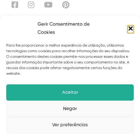
Gerir Consentimento de
Cookies
Explora
Para lhe proporcionar a melhor experiência de utilização, utilizamos
Sobre
Serviços
tecnologias como cookies para recolher informações do seu dispositivo.
O consentimento destes cookies permite-nos processar esses dados e
Curso
Ebooks
guardar informação importante sobre o seu comportamento no site. A
recusa dos cookies pode afetar negativamente certas funções do
Blog
Contacto
website.
Políticas de privacidade
Termos
Aceitar
Livro de reclamações
Negar
Ver preferências
© 2026 Suzana Cardoso – desenvolvido por
Upscape
Studio