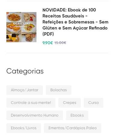
NOVIDADE: Ebook de 100
Receitas Saudáveis -
Refeições e Sobremesas - Sem
Glúten e Sem Açúcar Refinado
(PDF)
9
.90
€
15
.00
€
Categorias
Almoço/Jantar
Bolachas
Controle a sua mente!
Crepes
Curso
Desenvolvimento Humano
Ebooks
Ebooks/Livros
Ementas/Cardápios Paleo