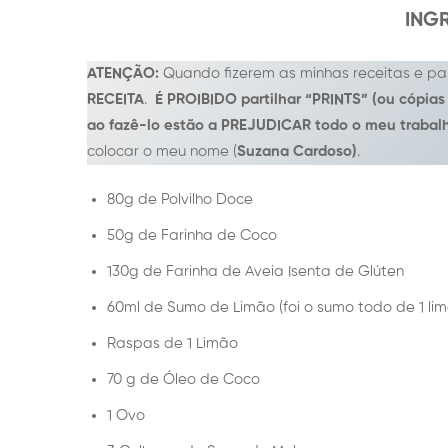
ING
ATENÇÃO:
Quando fizerem as minhas receitas e par
RECEITA
.
É PROIBIDO partilhar “PRINTS” (ou cópias
ao fazê-lo estão a PREJUDICAR todo o meu trabal
colocar o meu nome (
Suzana Cardoso)
.
80g de Polvilho Doce
50g de Farinha de Coco
130g de Farinha de Aveia Isenta de Glúten
60ml de Sumo de Limão (foi o sumo todo de 1 li
Raspas de 1 Limão
70 g de Óleo de Coco
1 Ovo