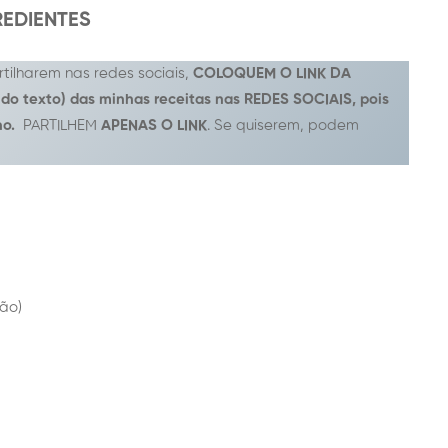
REDIENTES
tilharem nas redes sociais,
COLOQUEM O LINK DA
 do texto) das minhas receitas nas REDES SOCIAIS, pois
ho.
PARTILHEM
APENAS O LINK
. Se quiserem, podem
mão)