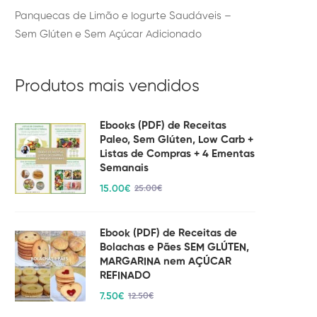
Panquecas de Limão e Iogurte Saudáveis –
Sem Glúten e Sem Açúcar Adicionado
Produtos mais vendidos
Ebooks (PDF) de Receitas
Paleo, Sem Glúten, Low Carb +
Listas de Compras + 4 Ementas
Semanais
15
.00
€
25
.00
€
Ebook (PDF) de Receitas de
Bolachas e Pães SEM GLÚTEN,
MARGARINA nem AÇÚCAR
REFINADO
7
.50
€
12
.50
€