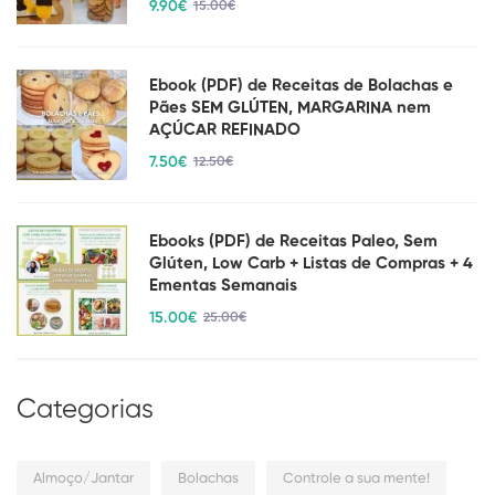
9
.90
€
15
.00
€
Ebook (PDF) de Receitas de Bolachas e
Pães SEM GLÚTEN, MARGARINA nem
AÇÚCAR REFINADO
7
.50
€
12
.50
€
Ebooks (PDF) de Receitas Paleo, Sem
Glúten, Low Carb + Listas de Compras + 4
Ementas Semanais
15
.00
€
25
.00
€
Categorias
Almoço/Jantar
Bolachas
Controle a sua mente!