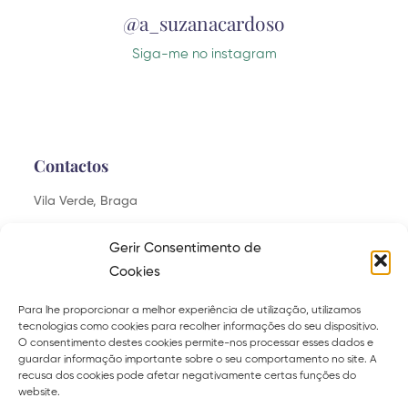
@a_suzanacardoso
Siga-me no instagram
Contactos
Vila Verde, Braga
saudaveis.felizes@gmail.com
Gerir Consentimento de
Cookies
Para lhe proporcionar a melhor experiência de utilização, utilizamos
tecnologias como cookies para recolher informações do seu dispositivo.
Explora
O consentimento destes cookies permite-nos processar esses dados e
guardar informação importante sobre o seu comportamento no site. A
Sobre
Serviços
recusa dos cookies pode afetar negativamente certas funções do
website.
Curso
Ebooks