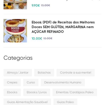
9
.90
€
15
.00
€
Ebook (PDF) de Receitas dos Melhores
Doces SEM GLÚTEN, MARGARINA nem
AÇÚCAR REFINADO
10
.00
€
15
.00
€
Categorias
Almoço/Jantar
Bolachas
Controle a sua mente!
Crepes
Curso
Desenvolvimento Humano
Ebooks
Ebooks/Livros
Ementas/Cardápios Paleo
Guias Alimentação Saudável
Guias Paleo