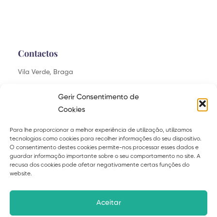
Contactos
Vila Verde, Braga
saudaveis.felizes@gmail.com
Gerir Consentimento de
Cookies
Para lhe proporcionar a melhor experiência de utilização, utilizamos
tecnologias como cookies para recolher informações do seu dispositivo.
Explora
O consentimento destes cookies permite-nos processar esses dados e
guardar informação importante sobre o seu comportamento no site. A
Sobre
Serviços
recusa dos cookies pode afetar negativamente certas funções do
website.
Curso
Ebooks
Blog
Contacto
Aceitar
Políticas de privacidade
Termos