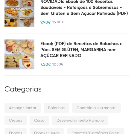
NOVIDADE: Ebook de 100 Receitas
Saudáveis - Refeições e Sobremesas -
Sem Glúten e Sem Açúcar Refinado (PDF)
9
.90
€
15
.00
€
Ebook (PDF) de Receitas de Bolachas e
Pães SEM GLÚTEN, MARGARINA nem
AÇÚCAR REFINADO
7
.50
€
12
.50
€
Categorias
Almoço/Jantar
Bolachas
Controle a sua mente!
Crepes
Curso
Desenvolvimento Humano
Ebooks
Ebooks/Livros
Ementas/Cardápios Paleo