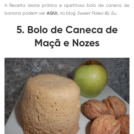
A
Receita
deste prático e apetitoso bolo de caneca de
banana
podem ver
AQUI
, no blog
Sweet Paleo By Su.
5. Bolo de Caneca de
Maçã e Nozes