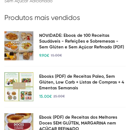
Sem Açúcar Adicionado
Produtos mais vendidos
NOVIDADE: Ebook de 100 Receitas
Saudáveis - Refeições e Sobremesas -
Sem Glúten e Sem Açúcar Refinado (PDF)
9
.90
€
15
.00
€
Ebooks (PDF) de Receitas Paleo, Sem
Glúten, Low Carb + Listas de Compras + 4
Ementas Semanais
15
.00
€
25
.00
€
Ebook (PDF) de Receitas dos Melhores
Doces SEM GLÚTEN, MARGARINA nem
AÇÚCAR REFINADO