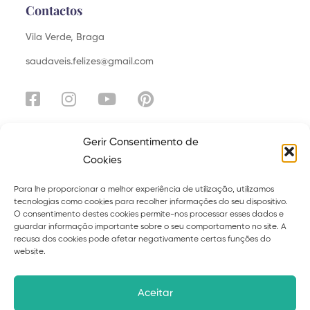
Contactos
Vila Verde, Braga
saudaveis.felizes@gmail.com
Gerir Consentimento de
Cookies
Explora
Para lhe proporcionar a melhor experiência de utilização, utilizamos
Sobre
Serviços
tecnologias como cookies para recolher informações do seu dispositivo.
O consentimento destes cookies permite-nos processar esses dados e
Curso
Ebooks
guardar informação importante sobre o seu comportamento no site. A
recusa dos cookies pode afetar negativamente certas funções do
Blog
Contacto
website.
Políticas de privacidade
Termos
Aceitar
Livro de reclamações