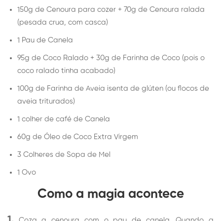
150g de Cenoura para cozer + 70g de Cenoura ralada
(pesada crua, com casca)
1 Pau de Canela
95g de Coco Ralado + 30g de Farinha de Coco (pois o
coco ralado tinha acabado)
100g de Farinha de Aveia isenta de glúten (ou flocos de
aveia triturados)
1 colher de café de Canela
60g de Óleo de Coco Extra Virgem
3 Colheres de Sopa de Mel
1 Ovo
Como a magia acontece
1.
Coza a cenoura com o pau de canela. Quando a