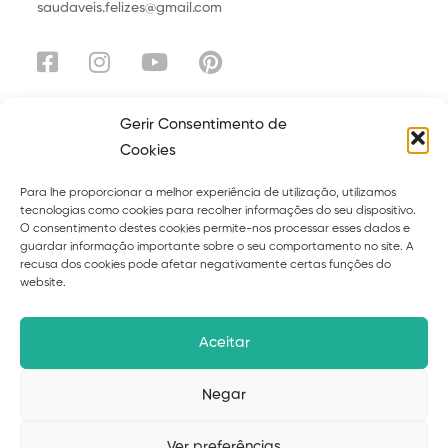
saudaveis.felizes@gmail.com
Gerir Consentimento de
Cookies
Explora
Para lhe proporcionar a melhor experiência de utilização, utilizamos
Sobre
Serviços
tecnologias como cookies para recolher informações do seu dispositivo.
O consentimento destes cookies permite-nos processar esses dados e
Curso
Ebooks
guardar informação importante sobre o seu comportamento no site. A
recusa dos cookies pode afetar negativamente certas funções do
Blog
Contacto
website.
Políticas de privacidade
Termos
Aceitar
Livro de reclamações
Negar
Ver preferências