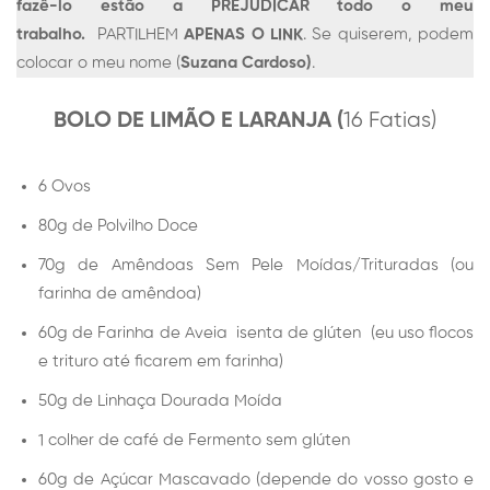
fazê-lo estão a PREJUDICAR todo o meu
trabalho.
PARTILHEM
APENAS O LINK
. Se quiserem, podem
colocar o meu nome (
Suzana Cardoso)
.
16 Fatias)
BOLO DE LIMÃO E LARANJA (
6 Ovos
80g de Polvilho Doce
70g de Amêndoas Sem Pele Moídas/Trituradas (ou
farinha de amêndoa)
60g de Farinha de Aveia isenta de glúten (eu uso flocos
e trituro até ficarem em farinha)
50g de Linhaça Dourada Moída
1 colher de café de Fermento sem glúten
60g de Açúcar Mascavado (depende do vosso gosto e