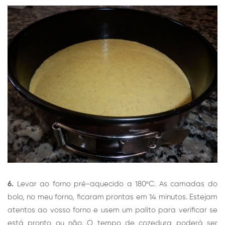
6.
Levar ao forno pré-aquecido a 180ºC. As camadas do
bolo, no meu forno, ficaram prontas em 14 minutos. Estejam
atentos ao vosso forno e usem um palito para verificar se
está pronto ou não. O tempo de cozedura poderá ser