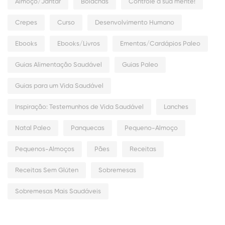
Almoço/Jantar
Bolachas
Controle a sua mente!
Crepes
Curso
Desenvolvimento Humano
Ebooks
Ebooks/Livros
Ementas/Cardápios Paleo
Guias Alimentação Saudável
Guias Paleo
Guias para um Vida Saudável
Inspiração: Testemunhos de Vida Saudável
Lanches
Natal Paleo
Panquecas
Pequeno-Almoço
Pequenos-Almoços
Pães
Receitas
Receitas Sem Glúten
Sobremesas
Sobremesas Mais Saudáveis