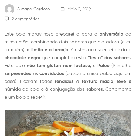
Suzana Cardoso
Maio 2, 2019
2 comentários
Este bolo maravilhoso preparei-o para o
aniversário
da
minha mãe, combinando dois sabores que ela adora (e eu
também):
o limão e a laranja
. A estes acrescentei ainda o
chocolate negro
que completou esta
“festa” dos sabores
.
Este bolo
não tem glúten nem lactose,
é
Paleo
(Primal) e
surpreendeu
os
convidados
(eu sou a única paleo aqui em
casa). Ficaram todos
rendidos
à
textura macia, leve e
húmida
do bolo e à
conjugação dos sabores
. Certamente
é um bolo a repetir!