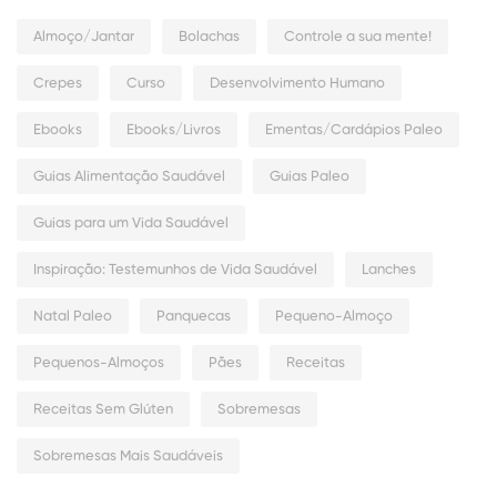
Almoço/Jantar
Bolachas
Controle a sua mente!
Crepes
Curso
Desenvolvimento Humano
Ebooks
Ebooks/Livros
Ementas/Cardápios Paleo
Guias Alimentação Saudável
Guias Paleo
Guias para um Vida Saudável
Inspiração: Testemunhos de Vida Saudável
Lanches
Natal Paleo
Panquecas
Pequeno-Almoço
Pequenos-Almoços
Pães
Receitas
Receitas Sem Glúten
Sobremesas
Sobremesas Mais Saudáveis