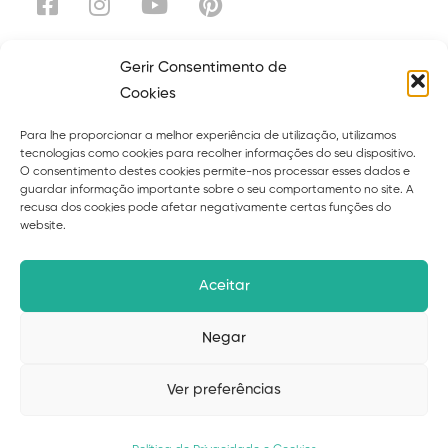
Gerir Consentimento de
Cookies
Explora
Para lhe proporcionar a melhor experiência de utilização, utilizamos
Sobre
Serviços
tecnologias como cookies para recolher informações do seu dispositivo.
O consentimento destes cookies permite-nos processar esses dados e
Curso
Ebooks
guardar informação importante sobre o seu comportamento no site. A
recusa dos cookies pode afetar negativamente certas funções do
Blog
Contacto
website.
Políticas de privacidade
Termos
Aceitar
Livro de reclamações
Negar
Ver preferências
© 2026 Suzana Cardoso – desenvolvido por
Upscape
Studio