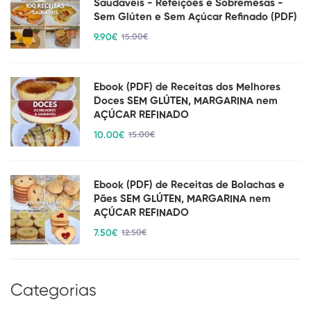
Saudáveis - Refeições e Sobremesas -
Sem Glúten e Sem Açúcar Refinado (PDF)
9
.90
€
15
.00
€
Ebook (PDF) de Receitas dos Melhores
Doces SEM GLÚTEN, MARGARINA nem
AÇÚCAR REFINADO
10
.00
€
15
.00
€
Ebook (PDF) de Receitas de Bolachas e
Pães SEM GLÚTEN, MARGARINA nem
AÇÚCAR REFINADO
7
.50
€
12
.50
€
Categorias