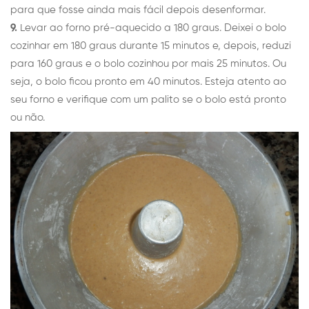
para que fosse ainda mais fácil depois desenformar.
9.
Levar ao forno pré-aquecido a 180 graus. Deixei o bolo
cozinhar em 180 graus durante 15 minutos e, depois, reduzi
para 160 graus e o bolo cozinhou por mais 25 minutos. Ou
seja, o bolo ficou pronto em 40 minutos. Esteja atento ao
seu forno e verifique com um palito se o bolo está pronto
ou não.