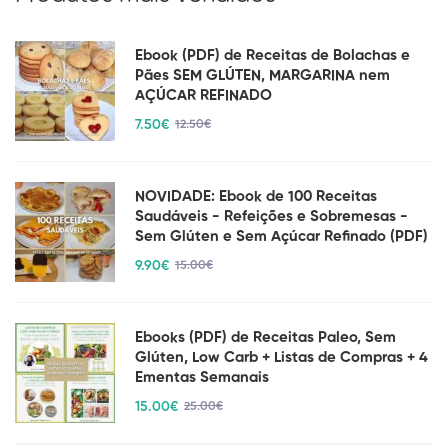
Ebook (PDF) de Receitas de Bolachas e
Pães SEM GLÚTEN, MARGARINA nem
AÇÚCAR REFINADO
7
.50
€
12
.50
€
NOVIDADE: Ebook de 100 Receitas
Saudáveis - Refeições e Sobremesas -
Sem Glúten e Sem Açúcar Refinado (PDF)
9
.90
€
15
.00
€
Ebooks (PDF) de Receitas Paleo, Sem
Glúten, Low Carb + Listas de Compras + 4
Ementas Semanais
15
.00
€
25
.00
€