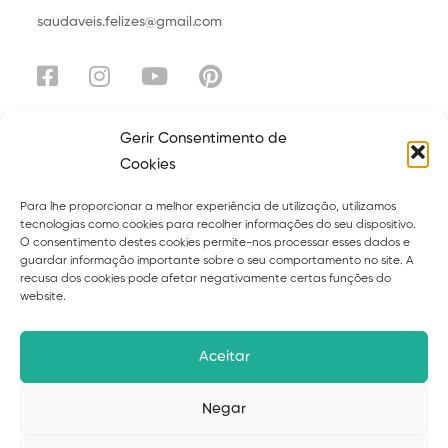
saudaveis.felizes@gmail.com
Gerir Consentimento de
Cookies
Explora
Para lhe proporcionar a melhor experiência de utilização, utilizamos
Sobre
Serviços
tecnologias como cookies para recolher informações do seu dispositivo.
O consentimento destes cookies permite-nos processar esses dados e
Curso
Ebooks
guardar informação importante sobre o seu comportamento no site. A
recusa dos cookies pode afetar negativamente certas funções do
Blog
Contacto
website.
Políticas de privacidade
Termos
Aceitar
Livro de reclamações
Negar