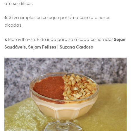
até solidificar.
6
. Sirva simples ou coloque por cima canela e nozes
picadas.
7.
Maravilhe-se. É de ir ao paraíso a cada colherada!
Sejam
Saudáveis, Sejam Felizes |
Suzana Cardoso