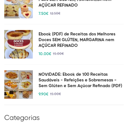
AÇÚCAR REFINADO
7
.50
€
12
.50
€
Ebook (PDF) de Receitas dos Melhores
Doces SEM GLÚTEN, MARGARINA nem
AÇÚCAR REFINADO
10
.00
€
15
.00
€
NOVIDADE: Ebook de 100 Receitas
Saudáveis - Refeições e Sobremesas -
Sem Glúten e Sem Açúcar Refinado (PDF)
9
.90
€
15
.00
€
Categorias