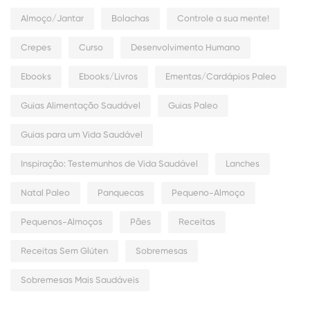
Almoço/Jantar
Bolachas
Controle a sua mente!
Crepes
Curso
Desenvolvimento Humano
Ebooks
Ebooks/Livros
Ementas/Cardápios Paleo
Guias Alimentação Saudável
Guias Paleo
Guias para um Vida Saudável
Inspiração: Testemunhos de Vida Saudável
Lanches
Natal Paleo
Panquecas
Pequeno-Almoço
Pequenos-Almoços
Pães
Receitas
Receitas Sem Glúten
Sobremesas
Sobremesas Mais Saudáveis