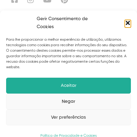
Gerir Consentimento de
Cookies
Explora
Para lhe proporcionar a melhor experiência de utilização, utilizamos
Sobre
Serviços
tecnologias como cookies para recolher informações do seu dispositivo.
O consentimento destes cookies permite-nos processar esses dados e
Curso
Ebooks
guardar informação importante sobre o seu comportamento no site. A
recusa dos cookies pode afetar negativamente certas funções do
Blog
Contacto
website.
Políticas de privacidade
Termos
Aceitar
Livro de reclamações
Negar
Ver preferências
© 2026 Suzana Cardoso – desenvolvido por
Upscape
Studio
Política de Privacidade e Cookies