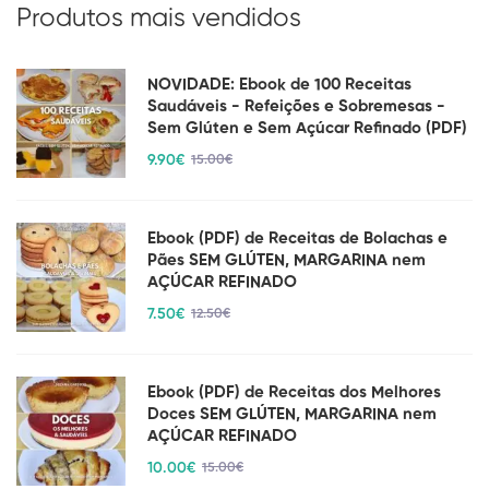
Produtos mais vendidos
NOVIDADE: Ebook de 100 Receitas
Saudáveis - Refeições e Sobremesas -
Sem Glúten e Sem Açúcar Refinado (PDF)
9
.90
€
15
.00
€
Ebook (PDF) de Receitas de Bolachas e
Pães SEM GLÚTEN, MARGARINA nem
AÇÚCAR REFINADO
7
.50
€
12
.50
€
Ebook (PDF) de Receitas dos Melhores
Doces SEM GLÚTEN, MARGARINA nem
AÇÚCAR REFINADO
10
.00
€
15
.00
€