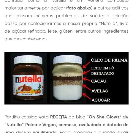
Contudo, como a Nutella é um veneno composto
maioritariamente por açúcar (
foto abaixo
) e outros aditivos
que causam inúmeros problemas de saúde, a solução
passa por confecionarmos a nossa própria “Nutella”, livre
de açúcar refinado, leite, glúten, entre outros ingredientes
que desconhecemos.
Partilho consigo esta
RECEITA
do blog “
Oh She Glows
“
de
“Nutella” Paleo e Vegan, cremosa, aveludada e dotada de
uma doçura equilibrada
. Pode prepará-la quando surgir