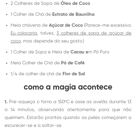
2 Colheres de Sopa de
Óleo de Coco
1 Colher de Chá de
Extrato de Baunilha
Meia chávena de
Açúcar de Coco
(Parece-me excessivo.
Eu colocaria
, talvez,
3 colheres de sopa de açúcar de
coco,
mas depende do seu gosto.)
1 Colher de Sopa e Meia de
Cacau e
m Pó Puro
Meia Colher de Chá de
Pó de Café
1/4 de colher de chá de
Flor de Sal
como a magia acontece
1.
Pré-aqueça o forno a 150ºC e asse as avelãs durante 13
a 14 minutos, observando atentamente para que não
queimem. Estarão prontas quando as peles começarem a
escurecer-se e a soltar-se.