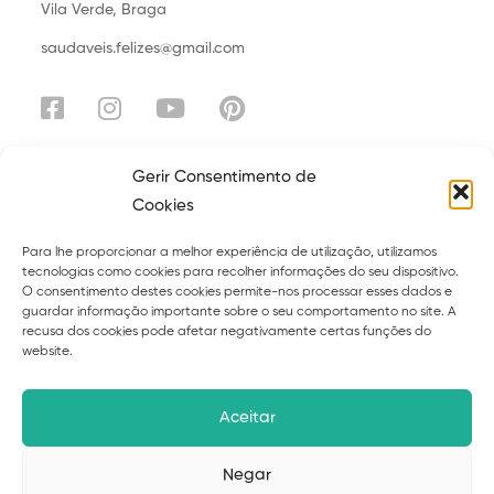
Vila Verde, Braga
saudaveis.felizes@gmail.com
Gerir Consentimento de
Cookies
Explora
Para lhe proporcionar a melhor experiência de utilização, utilizamos
Sobre
Serviços
tecnologias como cookies para recolher informações do seu dispositivo.
O consentimento destes cookies permite-nos processar esses dados e
Curso
Ebooks
guardar informação importante sobre o seu comportamento no site. A
recusa dos cookies pode afetar negativamente certas funções do
Blog
Contacto
website.
Políticas de privacidade
Termos
Aceitar
Livro de reclamações
Negar