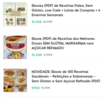
Ebooks (PDF) de Receitas Paleo, Sem
Glúten, Low Carb + Listas de Compras + 4
Ementas Semanais
15
.00
€
25
.00
€
Ebook (PDF) de Receitas dos Melhores
Doces SEM GLÚTEN, MARGARINA nem
AÇÚCAR REFINADO
10
.00
€
15
.00
€
NOVIDADE: Ebook de 100 Receitas
Saudáveis - Refeições e Sobremesas -
Sem Glúten e Sem Açúcar Refinado (PDF)
9
.90
€
15
.00
€