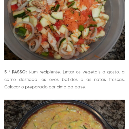
5 º PASSO:
Num recipiente, juntar os vegetais a gosto, a
carne desfiada, os ovos batidos e as natas frescas.
Colocar o preparado por cima da base.