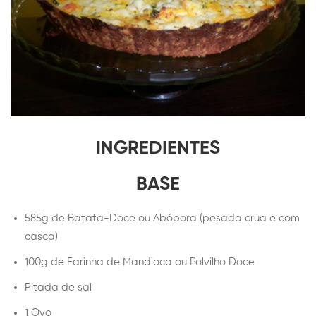
INGREDIENTES
BASE
585g de Batata-Doce ou Abóbora (pesada crua e com
casca)
100g de Farinha de Mandioca ou Polvilho Doce
Pitada de sal
1 Ovo