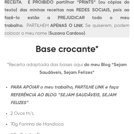
RECEITA
.
É PROIBIDO partilhar “PRINTS” (ou cópias do
texto) das minhas receitas nas REDES SOCIAIS, pois ao
fazê-lo estão a PREJUDICAR todo o meu
trabalho.
PARTILHEM
APENAS O LINK
. Se quiserem, podem
colocar o meu nome (
Suzana Cardoso)
.
Base crocante*
*Receita adaptada das bases aqui
do meu Blog “Sejam
Saudáveis, Sejam Felizes”
PARA APOIAR o meu trabalho, PARTILHE LINK e faça
REFERÊNCIA AO BLOG “SEJAM SAUDÁVEIS, SEJAM
FELIZES”
2 Ovos M/L
70g Farinha de Mandioca