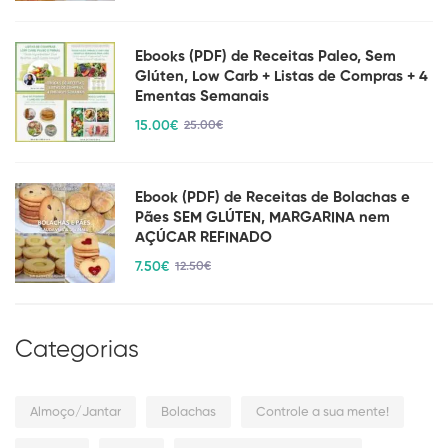
Ebooks (PDF) de Receitas Paleo, Sem
Glúten, Low Carb + Listas de Compras + 4
Ementas Semanais
15
.00
€
25
.00
€
Ebook (PDF) de Receitas de Bolachas e
Pães SEM GLÚTEN, MARGARINA nem
AÇÚCAR REFINADO
7
.50
€
12
.50
€
Categorias
Almoço/Jantar
Bolachas
Controle a sua mente!