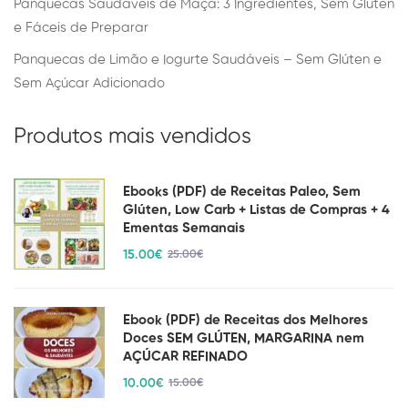
Panquecas Saudáveis de Maçã: 3 Ingredientes, Sem Glúten
e Fáceis de Preparar
Panquecas de Limão e Iogurte Saudáveis – Sem Glúten e
Sem Açúcar Adicionado
Produtos mais vendidos
Ebooks (PDF) de Receitas Paleo, Sem
Glúten, Low Carb + Listas de Compras + 4
Ementas Semanais
15
.00
€
25
.00
€
Ebook (PDF) de Receitas dos Melhores
Doces SEM GLÚTEN, MARGARINA nem
AÇÚCAR REFINADO
10
.00
€
15
.00
€