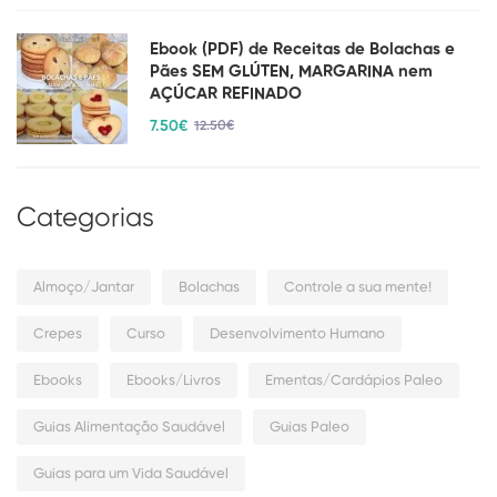
Ebook (PDF) de Receitas de Bolachas e
Pães SEM GLÚTEN, MARGARINA nem
AÇÚCAR REFINADO
7
.50
€
12
.50
€
Categorias
Almoço/Jantar
Bolachas
Controle a sua mente!
Crepes
Curso
Desenvolvimento Humano
Ebooks
Ebooks/Livros
Ementas/Cardápios Paleo
Guias Alimentação Saudável
Guias Paleo
Guias para um Vida Saudável