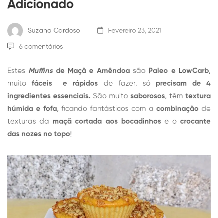
Adicionado
Suzana Cardoso
Fevereiro 23, 2021
6 comentários
Estes
Muffins
de Maçã e Amêndoa
são
Paleo e LowCarb
,
muito
fáceis e rápidos
de fazer, só
precisam de 4
ingredientes essenciais.
São muito
saborosos
, têm
textura
húmida e fofa
, ficando fantásticos com a
combinação
de
texturas da
maçã cortada aos bocadinhos
e o
crocante
das nozes no topo
!