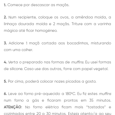
1.
Comece por descascar as maçãs.
2.
Num recipiente, coloque os ovos, a amêndoa moída, a
linhaça dourada moída e 2 maçãs. Triture com a varinha
mágica até ficar homogéneo.
3.
Adicione 1 maçã cortada aos bocadinhos, misturando
com uma colher.
4.
Verta o preparado nas formas de
muffins
. Eu usei formas
de silicone. Caso use das outras, forre com papel vegetal.
5.
Por cima, poderá colocar nozes picadas a gosto.
6.
Leve ao forno pré-aquecido a 180ºC. Eu fiz estes
muffins
num forno a gás e ficaram prontos em 35 minutos.
ATENÇÃO
: No forno elétrico ficam mais “tostados” e
cozinhados entre 20 a 30 minutos. Esteja atento/a ao seu