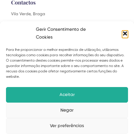
Contactos
Vila Verde, Braga
saudaveis.felizes@gmail.com
Gerir Consentimento de
Cookies
Para lhe proporcionar a melhor experiência de utilização, utilizamos
tecnologias como cookies para recolher informações do seu dispositivo.
Explora
O consentimento destes cookies permite-nos processar esses dados e
guardar informação importante sobre o seu comportamento no site. A
Sobre
Serviços
recusa dos cookies pode afetar negativamente certas funções do
website.
Curso
Ebooks
Blog
Contacto
Aceitar
Políticas de privacidade
Termos
Negar
Livro de reclamações
Ver preferências
© 2026 Suzana Cardoso – desenvolvido por
Upscape