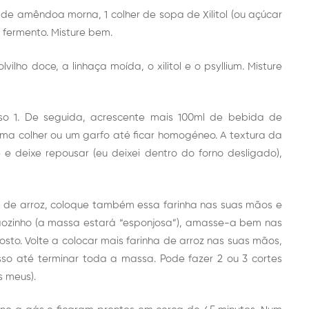
e amêndoa morna, 1 colher de sopa de Xilitol (ou açúcar
 fermento. Misture bem.
ilho doce, a linhaça moída, o xilitol e o psyllium. Misture
so 1. De seguida, acrescente mais 100ml de bebida de
ma colher ou um garfo até ficar homogéneo. A textura da
e deixe repousar (eu deixei dentro do forno desligado),
a de arroz, coloque também essa farinha nas suas mãos e
ozinho (a massa estará “esponjosa”), amasse-a bem nas
to. Volte a colocar mais farinha de arroz nas suas mãos,
so até terminar toda a massa. Pode fazer 2 ou 3 cortes
 meus).