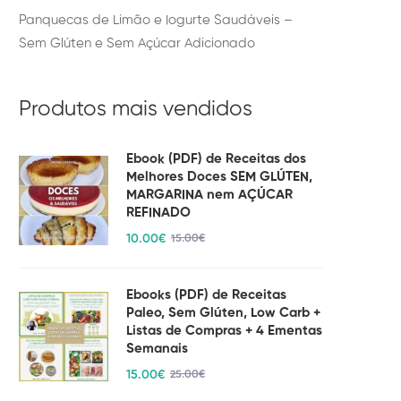
Panquecas de Limão e Iogurte Saudáveis –
Sem Glúten e Sem Açúcar Adicionado
Produtos mais vendidos
Ebook (PDF) de Receitas dos
Melhores Doces SEM GLÚTEN,
MARGARINA nem AÇÚCAR
REFINADO
10
.00
€
15
.00
€
Ebooks (PDF) de Receitas
Paleo, Sem Glúten, Low Carb +
Listas de Compras + 4 Ementas
Semanais
15
.00
€
25
.00
€