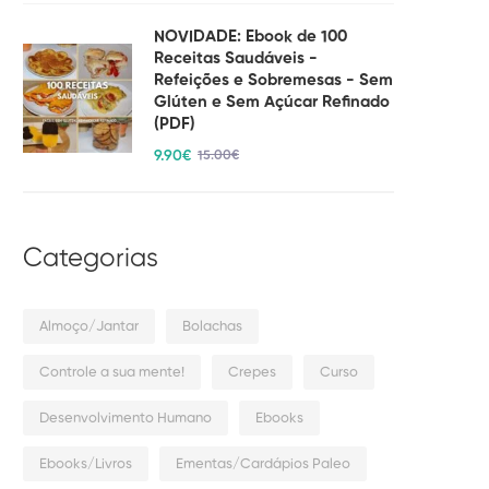
NOVIDADE: Ebook de 100
Receitas Saudáveis -
Refeições e Sobremesas - Sem
Glúten e Sem Açúcar Refinado
(PDF)
9
.90
€
15
.00
€
Categorias
Almoço/Jantar
Bolachas
Controle a sua mente!
Crepes
Curso
Desenvolvimento Humano
Ebooks
Ebooks/Livros
Ementas/Cardápios Paleo