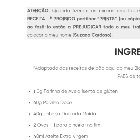
ATENÇÃO:
Quando fizerem as minhas receitas e 
RECEITA
.
É PROIBIDO partilhar “PRINTS” (ou cópia
ao fazê-lo estão a PREJUDICAR todo o meu tr
colocar o meu nome (
Suzana Cardoso)
.
INGRE
*
Adaptado das receitas de pão aqui do meu Blo
PÃES de 
110g Farinha de Aveia isenta de glúten
60g Polvilho Doce
40g Linhaça Dourada Moída
2 Ovos + 1 para pincelar no fim
40ml Azeite Extra Virgem