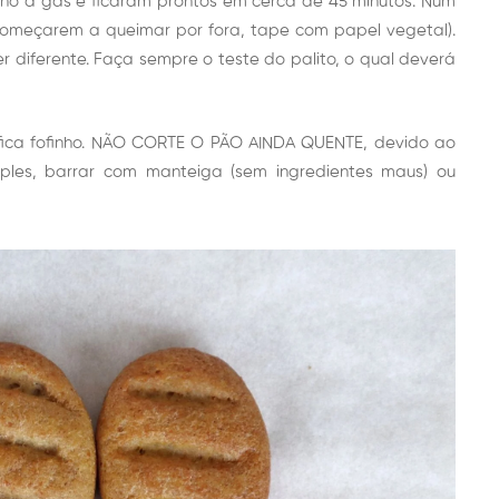
rno a gás e ficaram prontos em cerca de 45 minutos. Num
e começarem a queimar por fora, tape com papel vegetal).
r diferente. Faça sempre o teste do palito, o qual deverá
or fica fofinho. NÃO CORTE O PÃO AINDA QUENTE, devido ao
imples, barrar com manteiga (sem ingredientes maus) ou