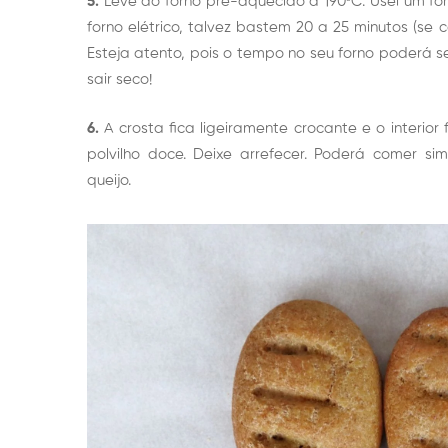
5.
Leve ao forno pré-aquecido a 190ºC. Usei um fo
forno elétrico, talvez bastem 20 a 25 minutos (s
Esteja atento, pois o tempo no seu forno poderá se
sair seco!
6.
A crosta fica ligeiramente crocante e o interi
polvilho doce. Deixe arrefecer. Poderá comer s
queijo.