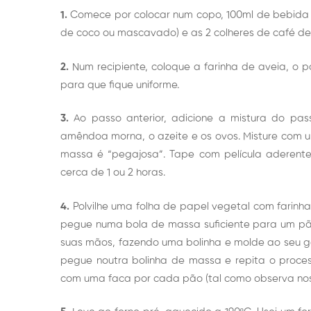
1.
Comece por colocar num copo, 100ml de bebida d
de coco ou mascavado) e as 2 colheres de café de
2.
Num recipiente, coloque a farinha de aveia, o polv
para que fique uniforme.
3.
Ao passo anterior, adicione a mistura do pas
amêndoa morna, o azeite e os ovos. Misture com u
massa é “pegajosa”. Tape com película aderente 
cerca de 1 ou 2 horas.
4.
Polvilhe uma folha de papel vegetal com farinh
pegue numa bola de massa suficiente para um pã
suas mãos, fazendo uma bolinha e molde ao seu gos
pegue noutra bolinha de massa e repita o proces
com uma faca por cada pão (tal como observa nos